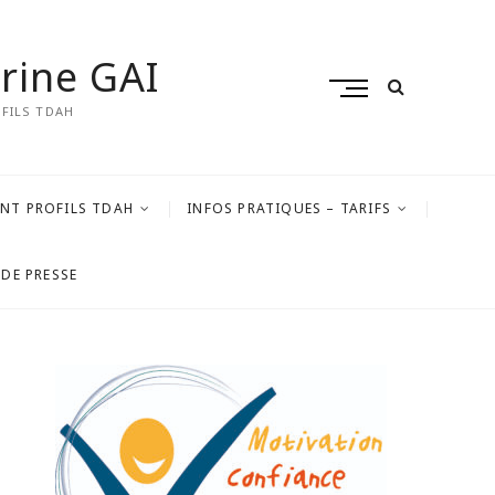
arine GAI
M
FILS TDAH
e
n
u
B
T PROFILS TDAH
INFOS PRATIQUES – TARIFS
u
t
t
 DE PRESSE
o
n