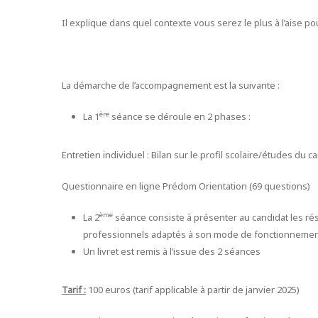
Il explique dans quel contexte vous serez le plus à l’aise pou
La démarche de l’accompagnement est la suivante :
ère
La 1
séance se déroule en 2 phases :
Entretien individuel : Bilan sur le profil scolaire/études du 
Questionnaire en ligne Prédom Orientation (69 questions)
ème
La 2
séance consiste à présenter au candidat les rés
professionnels adaptés à son mode de fonctionnemen
Un livret est remis à l’issue des 2 séances
Tarif :
100 euros (tarif applicable à partir de janvier 2025)