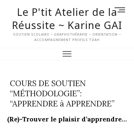
Le P'tit Atelier de la
M
e
Réussite ~ Karine GAI
n
u
SOUTIEN SCOLAIRE ~ GRAPHOTHÉRAPIE ~ ORIENTATION ~
B
ACCOMPAGNEMENT PROFILS TDAH
u
t
t
o
n
COURS DE SOUTIEN
“MÉTHODOLOGIE”:
“APPRENDRE à APPRENDRE”
(Re)-Trouver le plaisir d’apprendre…