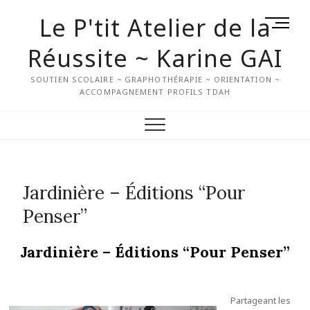
Le P'tit Atelier de la
M
e
Réussite ~ Karine GAI
n
u
SOUTIEN SCOLAIRE ~ GRAPHOTHÉRAPIE ~ ORIENTATION ~
B
ACCOMPAGNEMENT PROFILS TDAH
u
t
t
o
n
Jardinière – Éditions “Pour
Penser”
Jardinière – Éditions “Pour Penser”
Partageant les